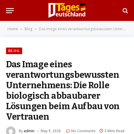
Home
Blog
Das Image eines verantwortungsbewussten Unternehmens: Die Rolle biologisch abbaubarer Lösungen beim Aufbau von Vertrauen
»
»
BLOG
Das Image eines
verantwortungsbewussten
Unternehmens: Die Rolle
biologisch abbaubarer
Lösungen beim Aufbau von
Vertrauen
By
admin
May 9, 2026
No Comments
3 Mins Read