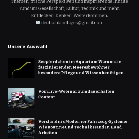
Themen, frische Perspektiven und inspirierende Inhalte
rund um Gesellschaft, Kultur, Technik und mehr.
Entdecken. Denken. Weiterkommen.
deutschlandtages@gmail.com
Unsere Auswahl
Seepferdchen im Aquarium Warum die
faszinierenden Meeresbewohner
besondere Pflege und Wissen benötigen
Vom Live-Webinar zum dauerhaften
Content
Verständnis Moderner Fahrzeug‑Systeme:
Wie Routine Und Technik Hand In Hand
Arbeiten