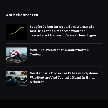
Am beliebtesten
Seepferdchen im Aquarium Warum die
faszinierenden Meeresbewohner
besondere Pflege und Wissen benötigen
Vom Live-Webinar zum dauerhaften
Content
Verständnis Moderner Fahrzeug‑Systeme:
Wie Routine Und Technik Hand In Hand
Arbeiten