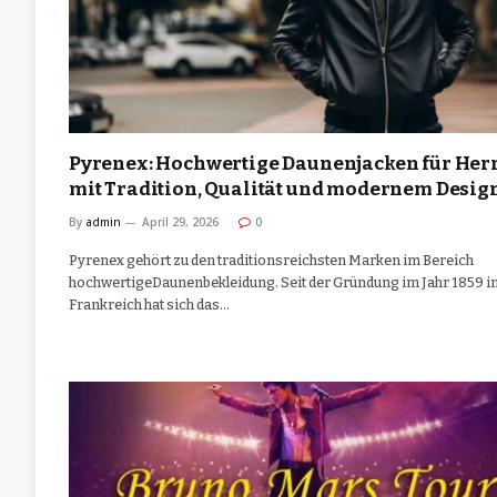
Pyrenex: Hochwertige Daunenjacken für Her
mit Tradition, Qualität und modernem Desig
By
admin
April 29, 2026
0
Pyrenex gehört zu den traditionsreichsten Marken im Bereich
hochwertigeDaunenbekleidung. Seit der Gründung im Jahr 1859 i
Frankreich hat sich das…