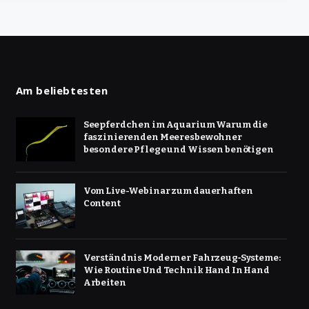
Am beliebtesten
Seepferdchen im Aquarium Warum die
faszinierenden Meeresbewohner
besondere Pflege und Wissen benötigen
Vom Live-Webinar zum dauerhaften
Content
Verständnis Moderner Fahrzeug‑Systeme:
Wie Routine Und Technik Hand In Hand
Arbeiten