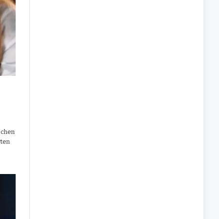
schen
rten