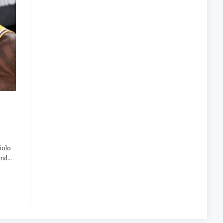
iolo
und…