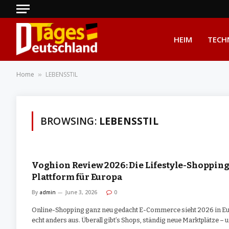
HEIM
TECH
Home
LEBENSSTIL
»
BROWSING:
LEBENSSTIL
Voghion Review 2026: Die Lifestyle-Shopping
Plattform für Europa
By
admin
June 3, 2026
0
Online-Shopping ganz neu gedacht E-Commerce sieht 2026 in E
echt anders aus. Überall gibt’s Shops, ständig neue Marktplätze – 