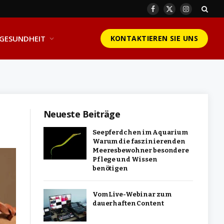
Facebook
X
Instagram
(Twitter)
GESUNDHEIT
KONTAKTIEREN SIE UNS
Neueste Beiträge
Seepferdchen im Aquarium
Warum die faszinierenden
Meeresbewohner besondere
Pflege und Wissen
benötigen
Vom Live-Webinar zum
dauerhaften Content