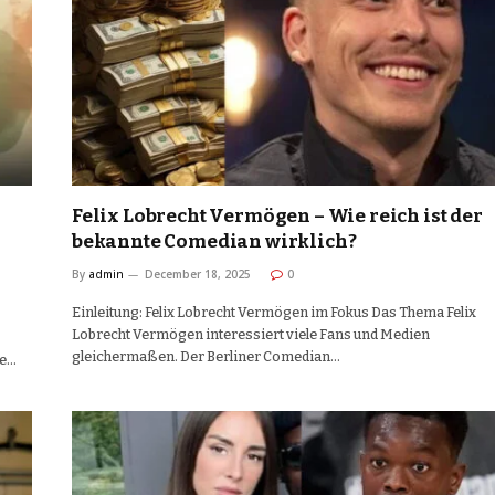
Felix Lobrecht Vermögen – Wie reich ist der
bekannte Comedian wirklich?
By
admin
December 18, 2025
0
Einleitung: Felix Lobrecht Vermögen im Fokus Das Thema Felix
Lobrecht Vermögen interessiert viele Fans und Medien
gleichermaßen. Der Berliner Comedian…
le…