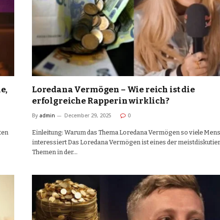
e,
Loredana Vermögen – Wie reich ist die
erfolgreiche Rapperin wirklich?
By
admin
December 29, 2025
0
ten
Einleitung: Warum das Thema Loredana Vermögen so viele Men
interessiert Das Loredana Vermögen ist eines der meistdiskutie
Themen in der…