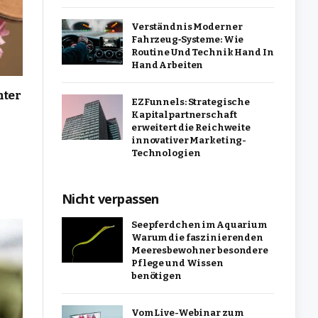
Verständnis Moderner
Fahrzeug‑Systeme: Wie
Routine Und Technik Hand In
Hand Arbeiten
nter
EZFunnels: Strategische
Kapitalpartnerschaft
erweitert die Reichweite
innovativer Marketing-
Technologien
Nicht verpassen
Seepferdchen im Aquarium
Warum die faszinierenden
Meeresbewohner besondere
Pflege und Wissen
benötigen
Vom Live-Webinar zum