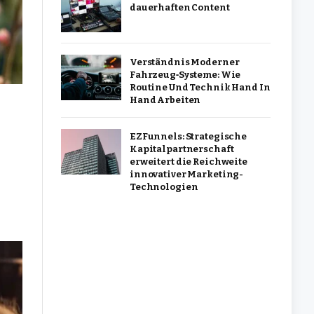
dauerhaften Content
Verständnis Moderner
Fahrzeug‑Systeme: Wie
Routine Und Technik Hand In
Hand Arbeiten
EZFunnels: Strategische
Kapitalpartnerschaft
erweitert die Reichweite
innovativer Marketing-
Technologien