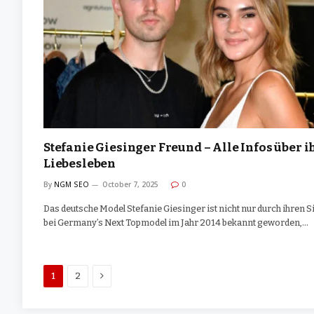
Stefanie Giesinger Freund – Alle Infos über i
Liebesleben
By
NGM SEO
October 7, 2025
0
Das deutsche Model Stefanie Giesinger ist nicht nur durch ihren S
bei Germany’s Next Topmodel im Jahr 2014 bekannt geworden,…
Next
1
2