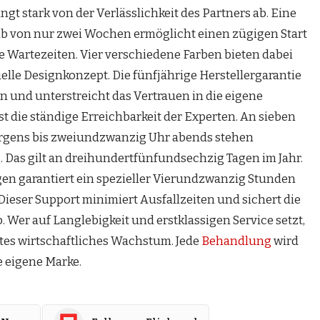
ngt stark von der Verlässlichkeit des Partners ab. Eine
lb von nur zwei Wochen ermöglicht einen zügigen Start
 Wartezeiten. Vier verschiedene Farben bieten dabei
duelle Designkonzept. Die fünfjährige Herstellergarantie
 und unterstreicht das Vertrauen in die eigene
t die ständige Erreichbarkeit der Experten. An sieben
orgens bis zweiundzwanzig Uhr abends stehen
. Das gilt an dreihundertfünfundsechzig Tagen im Jahr.
en garantiert ein spezieller Vierundzwanzig Stunden
. Dieser Support minimiert Ausfallzeiten und sichert die
. Wer auf Langlebigkeit und erstklassigen Service setzt,
aftes wirtschaftliches Wachstum. Jede
Behandlung
wird
ie eigene Marke.