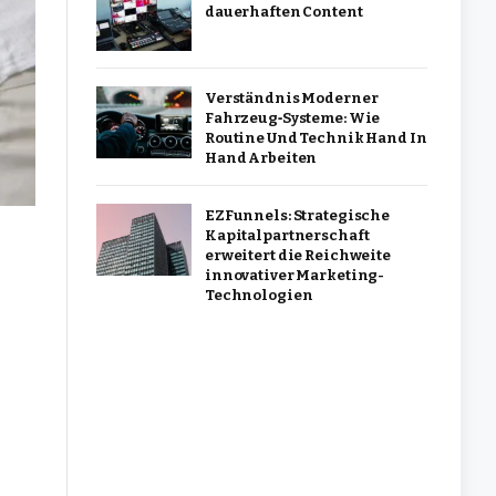
dauerhaften Content
Verständnis Moderner
Fahrzeug‑Systeme: Wie
Routine Und Technik Hand In
Hand Arbeiten
EZFunnels: Strategische
Kapitalpartnerschaft
erweitert die Reichweite
innovativer Marketing-
Technologien