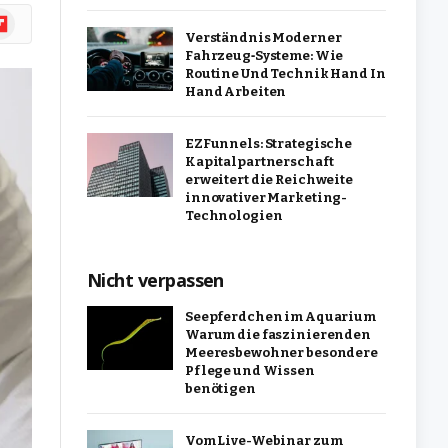
ipboard
Verständnis Moderner
Fahrzeug‑Systeme: Wie
Routine Und Technik Hand In
Hand Arbeiten
EZFunnels: Strategische
Kapitalpartnerschaft
erweitert die Reichweite
innovativer Marketing-
Technologien
Nicht verpassen
Seepferdchen im Aquarium
Warum die faszinierenden
Meeresbewohner besondere
Pflege und Wissen
benötigen
Vom Live-Webinar zum