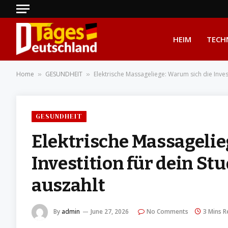
HEIM
TECH
Home
GESUNDHEIT
Elektrische Massageliege: Warum sich die Inves
»
»
GESUNDHEIT
Elektrische Massagelie
Investition für dein S
auszahlt
By
admin
June 27, 2026
No Comments
3 Mins R