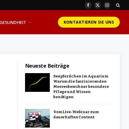
Facebook
X
Instagram
(Twitter)
GESUNDHEIT
KONTAKTIEREN SIE UNS
Neueste Beiträge
Seepferdchen im Aquarium
Warum die faszinierenden
Meeresbewohner besondere
Pflege und Wissen
benötigen
Vom Live-Webinar zum
dauerhaften Content