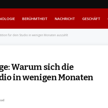
NOLOGIE
BERÜHMTHEIT
NACHRICHT
GESCHÄFT
tition für dein Studio in wenigen Monaten auszahlt
ge: Warum sich die
tudio in wenigen Monaten
ead