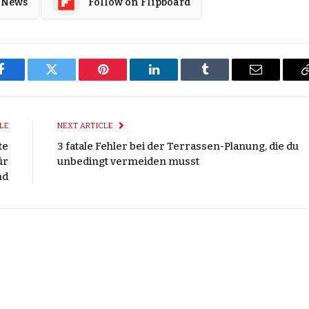
 News
Follow on Flipboard
Facebook
Twitter
Pinterest
LinkedIn
Tumblr
Email
LE
NEXT ARTICLE
te
3 fatale Fehler bei der Terrassen-Planung, die du
ür
unbedingt vermeiden musst
nd