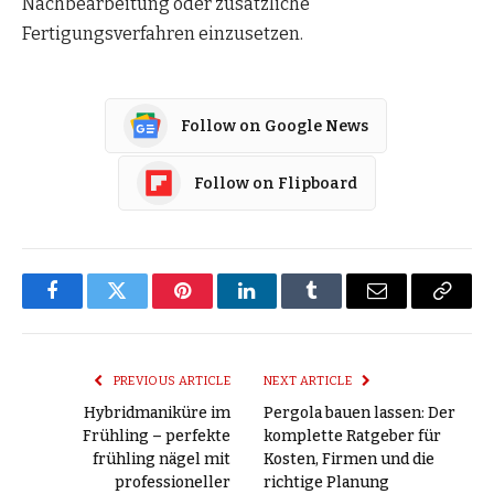
Nachbearbeitung oder zusätzliche
Fertigungsverfahren einzusetzen.
Follow on Google News
Follow on Flipboard
Facebook
Twitter
Pinterest
LinkedIn
Tumblr
Email
Copy
Link
PREVIOUS ARTICLE
NEXT ARTICLE
Hybridmaniküre im
Pergola bauen lassen: Der
Frühling – perfekte
komplette Ratgeber für
frühling nägel mit
Kosten, Firmen und die
professioneller
richtige Planung