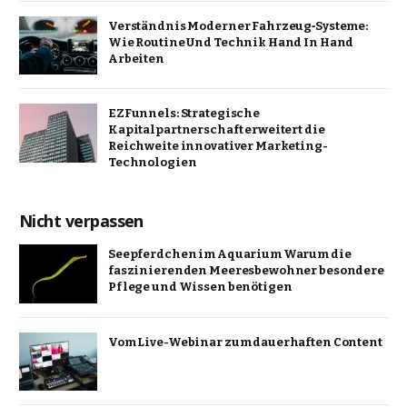
Verständnis Moderner Fahrzeug‑Systeme:
Wie Routine Und Technik Hand In Hand
Arbeiten
EZFunnels: Strategische
Kapitalpartnerschaft erweitert die
Reichweite innovativer Marketing-
Technologien
Nicht verpassen
Seepferdchen im Aquarium Warum die
faszinierenden Meeresbewohner besondere
Pflege und Wissen benötigen
Vom Live-Webinar zum dauerhaften Content