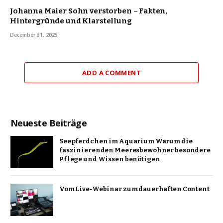
Johanna Maier Sohn verstorben – Fakten,
Hintergründe und Klarstellung
December 31, 2025
ADD A COMMENT
Neueste Beiträge
Seepferdchen im Aquarium Warum die
faszinierenden Meeresbewohner besondere
Pflege und Wissen benötigen
Vom Live-Webinar zum dauerhaften Content