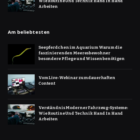
Wie Routine Und Technik Hand In Hand
Arbeiten
Am beliebtesten
Seepferdchen im Aquarium Warum die
faszinierenden Meeresbewohner
besondere Pflege und Wissen benötigen
Vom Live-Webinar zum dauerhaften
Content
Verständnis Moderner Fahrzeug‑Systeme:
Wie Routine Und Technik Hand In Hand
Arbeiten