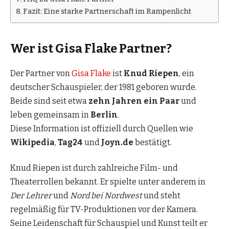
Fazit: Eine starke Partnerschaft im Rampenlicht
Wer ist Gisa Flake Partner?
Der Partner von
Gisa Flake
ist
Knud Riepen
, ein
deutscher Schauspieler, der 1981 geboren wurde.
Beide sind seit etwa
zehn Jahren ein Paar
und
leben gemeinsam in
Berlin
.
Diese Information ist offiziell durch Quellen wie
Wikipedia
,
Tag24
und
Joyn.de
bestätigt.
Knud Riepen ist durch zahlreiche Film- und
Theaterrollen bekannt. Er spielte unter anderem in
Der Lehrer
und
Nord bei Nordwest
und steht
regelmäßig für TV-Produktionen vor der Kamera.
Seine Leidenschaft für Schauspiel und Kunst teilt er