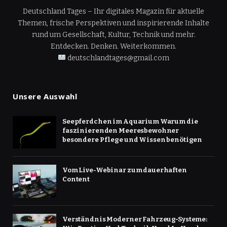
Deutschland Tages – Ihr digitales Magazin für aktuelle
Themen, frische Perspektiven und inspirierende Inhalte
rund um Gesellschaft, Kultur, Technik und mehr.
Entdecken. Denken. Weiterkommen.
deutschlandtages@gmail.com
Unsere Auswahl
Seepferdchen im Aquarium Warum die
faszinierenden Meeresbewohner
besondere Pflege und Wissen benötigen
Vom Live-Webinar zum dauerhaften
Content
Verständnis Moderner Fahrzeug‑Systeme: