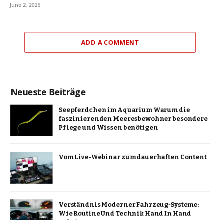
June 2, 2026
ADD A COMMENT
Neueste Beiträge
Seepferdchen im Aquarium Warum die
faszinierenden Meeresbewohner besondere
Pflege und Wissen benötigen
Vom Live-Webinar zum dauerhaften Content
Verständnis Moderner Fahrzeug‑Systeme:
Wie Routine Und Technik Hand In Hand