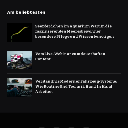
Am beliebtesten
Seepferdchen im Aquarium Warum die
faszinierenden Meeresbewohner
besondere Pflege und Wissen benötigen
Vom Live-Webinar zum dauerhaften
Content
Verständnis Moderner Fahrzeug‑Systeme:
Wie Routine Und Technik Hand In Hand
Arbeiten