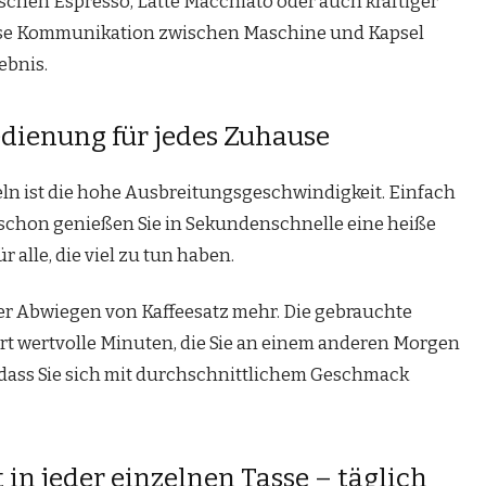
ischen Espresso, Latte Macchiato oder auch kräftiger
lose Kommunikation zwischen Maschine und Kapsel
ebnis.
dienung für jedes Zuhause
eln ist die hohe Ausbreitungsgeschwindigkeit. Einfach
schon genießen Sie in Sekundenschnelle eine heiße
r alle, die viel zu tun haben.
er Abwiegen von Kaffeesatz mehr. Die gebrauchte
art wertvolle Minuten, die Sie an einem anderen Morgen
 dass Sie sich mit durchschnittlichem Geschmack
 in jeder einzelnen Tasse – täglich