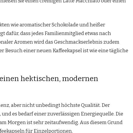
nießen Sie einen cremigen Latte Macchiato oder einen
ten wie aromatischer Schokolade und heißer
orgt dafür, dass jedes Familienmitglied etwas nach
sonaler Aromen wird das Geschmackserlebnis zudem
r Besuch einer neuen Kaffeekapsel ist wie eine tägliche
 einen hektischen, modernen
ienz, aber nicht unbedingt höchste Qualität. Der
, und es bedarf einer zuverlässigen Energiequelle. Die
e am Morgen ist sehr zeitaufwendig. Aus diesem Grund
eekapseln für Einzelportionen.