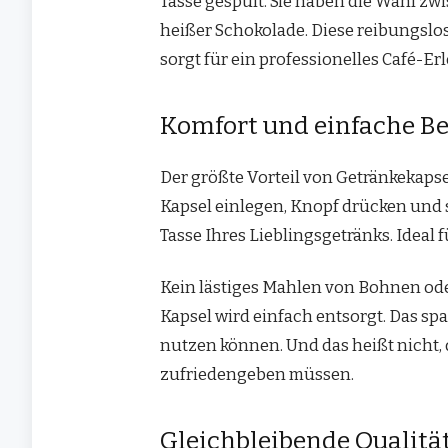
Tasse gespült. Sie haben die Wahl zw
heißer Schokolade. Diese reibungs
sorgt für ein professionelles Café-Erl
Komfort und einfache Be
Der größte Vorteil von Getränkekaps
Kapsel einlegen, Knopf drücken und 
Tasse Ihres Lieblingsgetränks. Ideal fü
Kein lästiges Mahlen von Bohnen od
Kapsel wird einfach entsorgt. Das sp
nutzen können. Und das heißt nicht,
zufriedengeben müssen.
Gleichbleibende Qualität