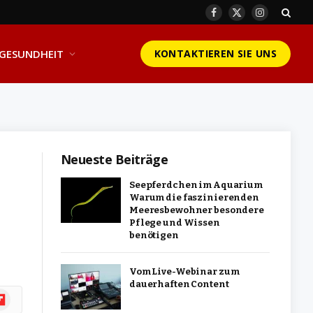
Facebook
X
Instagram
(Twitter)
GESUNDHEIT
KONTAKTIEREN SIE UNS
Neueste Beiträge
Seepferdchen im Aquarium
Warum die faszinierenden
Meeresbewohner besondere
Pflege und Wissen
benötigen
Vom Live-Webinar zum
dauerhaften Content
ipboard