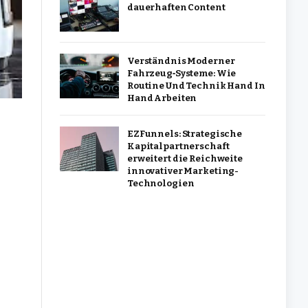
dauerhaften Content
Verständnis Moderner
Fahrzeug‑Systeme: Wie
Routine Und Technik Hand In
Hand Arbeiten
EZFunnels: Strategische
Kapitalpartnerschaft
erweitert die Reichweite
innovativer Marketing-
Technologien