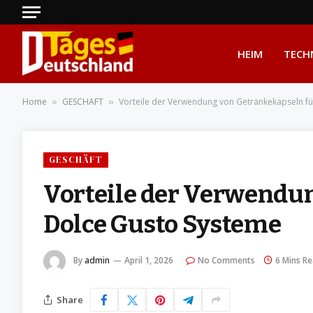
HEIM
TECH
Home
GESCHÄFT
Vorteile der Verwendung von Getränkekapseln f
»
»
GESCHÄFT
Vorteile der Verwendu
Dolce Gusto Systeme
By
admin
April 1, 2026
No Comments
6 Mins R
Share