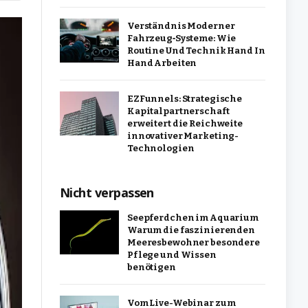
Verständnis Moderner
Fahrzeug‑Systeme: Wie
Routine Und Technik Hand In
Hand Arbeiten
EZFunnels: Strategische
Kapitalpartnerschaft
erweitert die Reichweite
innovativer Marketing-
Technologien
Nicht verpassen
Seepferdchen im Aquarium
Warum die faszinierenden
Meeresbewohner besondere
Pflege und Wissen
benötigen
Vom Live-Webinar zum