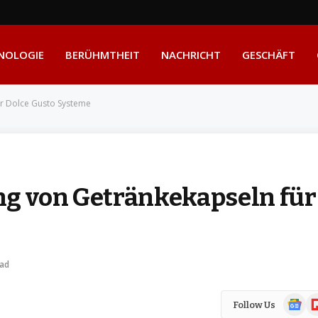
NOLOGIE
BERÜHMTHEIT
NACHRICHT
GESCHÄFT
ür Dolce Gusto Systeme
ng von Getränkekapseln für
ead
Google
Fl
Follow Us
News