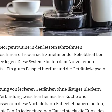
Morgenroutine in den letzten Jahrzehnten
schinen erfreuen sich zunehmender Beliebtheit bei
fee legen. Diese Systeme bieten dem Nutzer einen
st. Ein gutes Beispiel hierfür sind die Getränkekapseln
itung von leckeren Getränken ohne lästiges Kleckern.
e Verbindung zwischen heimischer Küche und
issen um diese Vorteile kann Kaffeeliebhabern helfen,
ießen. In jeder einzelnen Kapsel steckt die Kunst des