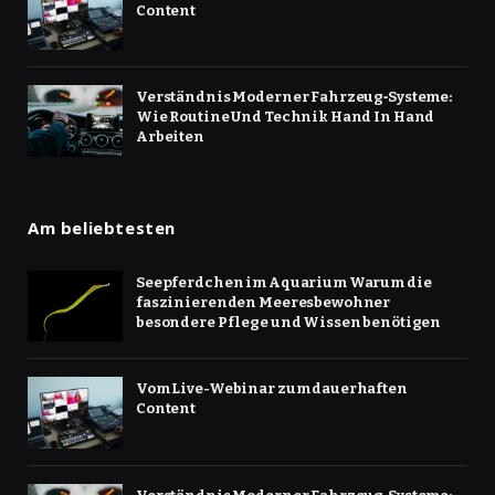
Content
Verständnis Moderner Fahrzeug‑Systeme:
Wie Routine Und Technik Hand In Hand
Arbeiten
Am beliebtesten
Seepferdchen im Aquarium Warum die
faszinierenden Meeresbewohner
besondere Pflege und Wissen benötigen
Vom Live-Webinar zum dauerhaften
Content