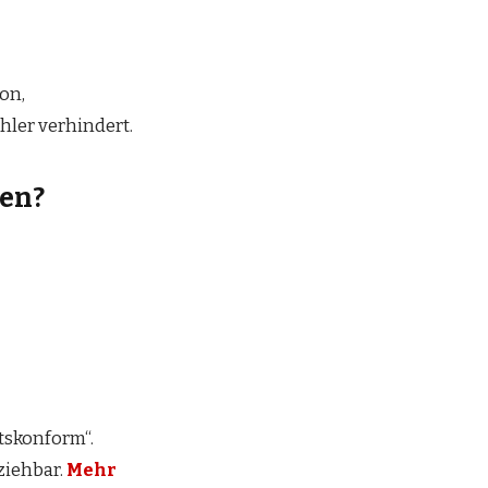
ion,
ehler verhindert.
ten?
tskonform“.
lziehbar.
Mehr