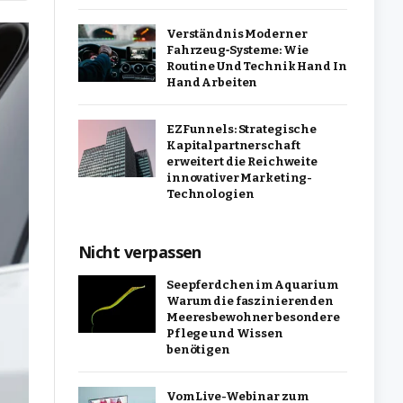
Verständnis Moderner
Fahrzeug‑Systeme: Wie
Routine Und Technik Hand In
Hand Arbeiten
EZFunnels: Strategische
Kapitalpartnerschaft
erweitert die Reichweite
innovativer Marketing-
Technologien
Nicht verpassen
Seepferdchen im Aquarium
Warum die faszinierenden
Meeresbewohner besondere
Pflege und Wissen
benötigen
Vom Live-Webinar zum