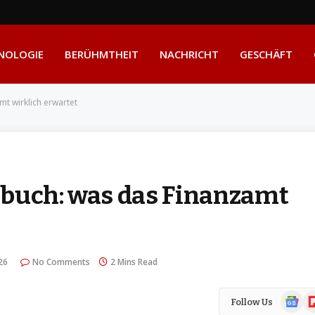
NOLOGIE
BERÜHMTHEIT
NACHRICHT
GESCHÄFT
mt wirklich erwartet
nbuch: was das Finanzamt
26
No Comments
2 Mins Read
Google
Fl
Follow Us
News