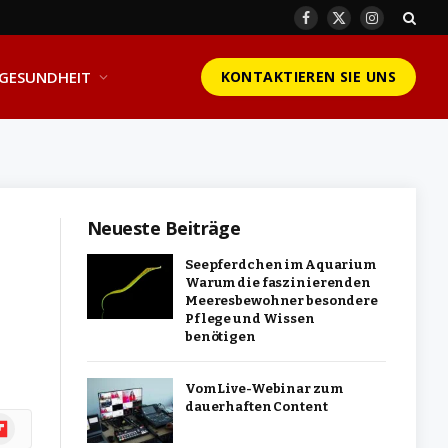
Facebook
X
Instagram
(Twitter)
GESUNDHEIT
KONTAKTIEREN SIE UNS
Neueste Beiträge
Seepferdchen im Aquarium
Warum die faszinierenden
Meeresbewohner besondere
Pflege und Wissen
benötigen
Vom Live-Webinar zum
dauerhaften Content
ipboard