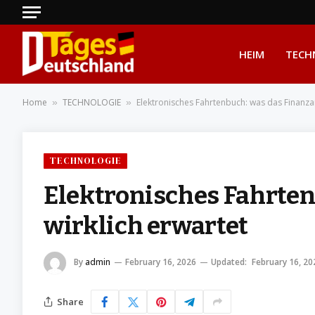
HEIM
TECH
Home
TECHNOLOGIE
Elektronisches Fahrtenbuch: was das Finanza
»
»
TECHNOLOGIE
Elektronisches Fahrte
wirklich erwartet
By
admin
February 16, 2026
Updated:
February 16, 20
Share