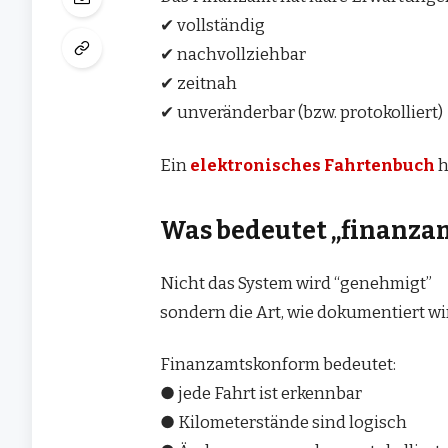
✔ vollständig
✔ nachvollziehbar
✔ zeitnah
✔ unveränderbar (bzw. protokolliert)
Ein
elektronisches Fahrtenbuch
h
Was bedeutet „finanz
Nicht das System wird “genehmigt”
sondern die Art, wie dokumentiert wi
Finanzamtskonform bedeutet:
● jede Fahrt ist erkennbar
● Kilometerstände sind logisch