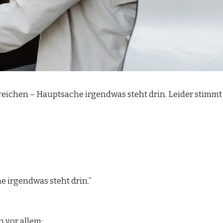
 reichen – Hauptsache irgendwas steht drin. Leider stimm
e irgendwas steht drin.”
 vor allem: