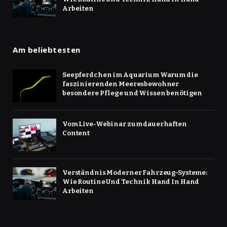
Arbeiten
Am beliebtesten
Seepferdchen im Aquarium Warum die
faszinierenden Meeresbewohner
besondere Pflege und Wissen benötigen
Vom Live-Webinar zum dauerhaften
Content
Verständnis Moderner Fahrzeug‑Systeme:
Wie Routine Und Technik Hand In Hand
Arbeiten