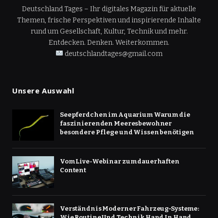
Deutschland Tages – Ihr digitales Magazin für aktuelle
Themen, frische Perspektiven und inspirierende Inhalte
rund um Gesellschaft, Kultur, Technik und mehr.
Entdecken. Denken. Weiterkommen.
deutschlandtages@gmail.com
Unsere Auswahl
Seepferdchen im Aquarium Warum die
faszinierenden Meeresbewohner
besondere Pflege und Wissen benötigen
Vom Live-Webinar zum dauerhaften
Content
Verständnis Moderner Fahrzeug‑Systeme:
Wie Routine Und Technik Hand In Hand