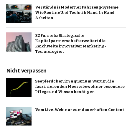
Verständnis Moderner Fahrzeug‑Systeme:
Wie Routine Und Technik Hand In Hand
Arbeiten
EZFunnels: Strategische
Kapitalpartnerschaft erweitert die
Reichweite innovativer Marketing-
Technologien
Nicht verpassen
Seepferdchen im Aquarium Warum die
faszinierenden Meeresbewohner besondere
Pflege und Wissen benötigen
Vom Live-Webinar zum dauerhaften Content