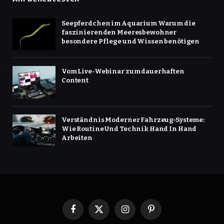
Seepferdchen im Aquarium Warum die
faszinierenden Meeresbewohner
besondere Pflege und Wissen benötigen
Vom Live-Webinar zum dauerhaften
Content
Verständnis Moderner Fahrzeug‑Systeme:
Wie Routine Und Technik Hand In Hand
Arbeiten
Facebook
X
Instagram
Pinterest
(Twitter)