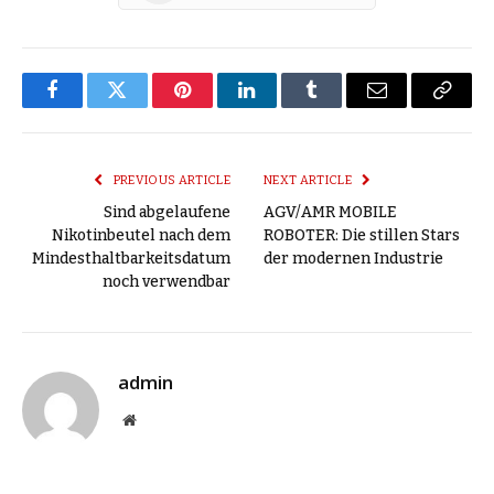
Facebook
Twitter
Pinterest
LinkedIn
Tumblr
Email
Copy
Link
PREVIOUS ARTICLE
NEXT ARTICLE
Sind abgelaufene
AGV/AMR MOBILE
Nikotinbeutel nach dem
ROBOTER: Die stillen Stars
Mindesthaltbarkeitsdatum
der modernen Industrie
noch verwendbar
admin
Website