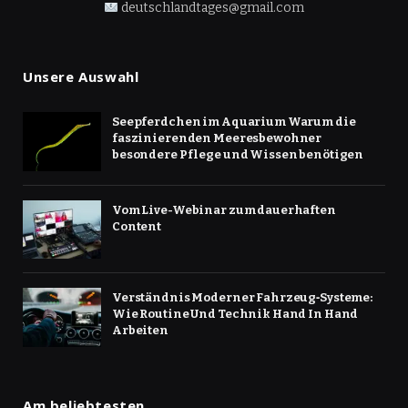
deutschlandtages@gmail.com
Unsere Auswahl
Seepferdchen im Aquarium Warum die
faszinierenden Meeresbewohner
besondere Pflege und Wissen benötigen
Vom Live-Webinar zum dauerhaften
Content
Verständnis Moderner Fahrzeug‑Systeme:
Wie Routine Und Technik Hand In Hand
Arbeiten
Am beliebtesten