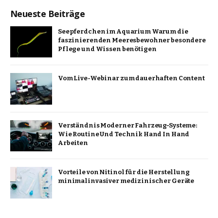
Neueste Beiträge
Seepferdchen im Aquarium Warum die
faszinierenden Meeresbewohner besondere
Pflege und Wissen benötigen
Vom Live-Webinar zum dauerhaften Content
Verständnis Moderner Fahrzeug‑Systeme:
Wie Routine Und Technik Hand In Hand
Arbeiten
Vorteile von Nitinol für die Herstellung
minimalinvasiver medizinischer Geräte