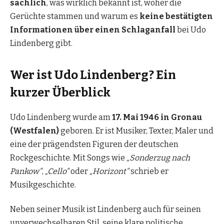
sachlich
, was wirklich bekannt ist, woher die
Gerüchte stammen und warum es
keine bestätigten
Informationen über einen Schlaganfall
bei Udo
Lindenberg gibt.
Wer ist Udo Lindenberg? Ein
kurzer Überblick
Udo Lindenberg wurde am
17. Mai 1946 in Gronau
(Westfalen)
geboren. Er ist Musiker, Texter, Maler und
eine der prägendsten Figuren der deutschen
Rockgeschichte. Mit Songs wie
„Sonderzug nach
Pankow“
,
„Cello“
oder
„Horizont“
schrieb er
Musikgeschichte.
Neben seiner Musik ist Lindenberg auch für seinen
unverwechselbaren Stil, seine klare politische