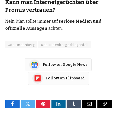
Kann man Internetgerüchten über
Promis vertrauen?
Nein. Man sollte immer auf
seriöse Medien und
offizielle Aussagen
achten.
Udo Lindenberg
udo lindenberg schlaganfall
Follow on Google News
Follow on Flipboard
Facebook
Twitter
Pinterest
LinkedIn
Tumblr
Email
Copy
Link