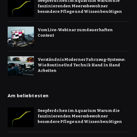
Seepferdchen im Aquarium Warum die
faszinierenden Meeresbewohner
besondere Pflege und Wissen benötigen
Vom Live-Webinar zum dauerhaften
Content
Verständnis Moderner Fahrzeug‑Systeme:
Wie Routine Und Technik Hand In Hand
Arbeiten
Am beliebtesten
Seepferdchen im Aquarium Warum die
faszinierenden Meeresbewohner
besondere Pflege und Wissen benötigen