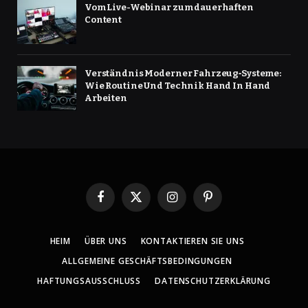
Vom Live-Webinar zum dauerhaften
Content
Verständnis Moderner Fahrzeug‑Systeme:
Wie Routine Und Technik Hand In Hand
Arbeiten
Facebook
X
Instagram
Pinterest
(Twitter)
HEIM
ÜBER UNS
KONTAKTIEREN SIE UNS
ALLGEMEINE GESCHÄFTSBEDINGUNGEN
HAFTUNGSAUSSCHLUSS
DATENSCHUTZERKLÄRUNG