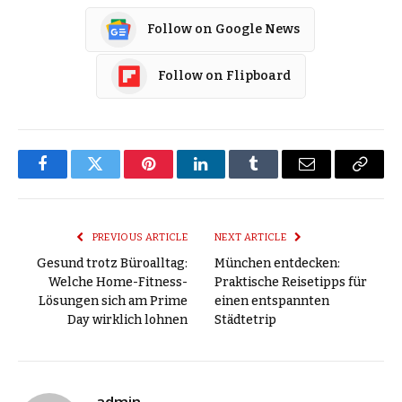
Follow on Google News
Follow on Flipboard
Facebook
Twitter
Pinterest
LinkedIn
Tumblr
Email
Copy
Link
PREVIOUS ARTICLE
NEXT ARTICLE
Gesund trotz Büroalltag:
München entdecken:
Welche Home-Fitness-
Praktische Reisetipps für
Lösungen sich am Prime
einen entspannten
Day wirklich lohnen
Städtetrip
admin