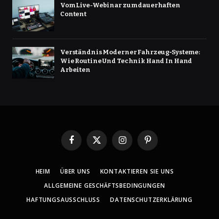
Vom Live-Webinar zum dauerhaften
Content
Verständnis Moderner Fahrzeug‑Systeme:
Wie Routine Und Technik Hand In Hand
Arbeiten
Facebook
X
Instagram
Pinterest
(Twitter)
HEIM
ÜBER UNS
KONTAKTIEREN SIE UNS
ALLGEMEINE GESCHÄFTSBEDINGUNGEN
HAFTUNGSAUSSCHLUSS
DATENSCHUTZERKLÄRUNG